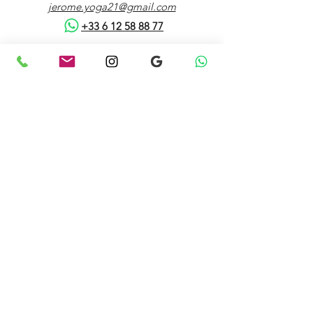
jerome.yoga21@gmail.com
+33 6 12 58 88 77
Itinéraire
Inhale Yoga, dirigé par Jérôme Lahore à
Paris, propose des
cours de yoga et de
méditation
adaptés à tous les niveaux,
disponibles en
présentiel et en ligne
.
Le studio offre également des
retraites bien-
être
et des
séances de yoga en entreprise
,
mettant l'accent sur le bien-être physique et
mental à travers des pratiques variées
comme le Vinyasa, le Yin Yoga et la
méditation
Home
À propos
Styles
Classes
↪︎ Cours privés de Yoga
↪︎ Cours privés de méditation