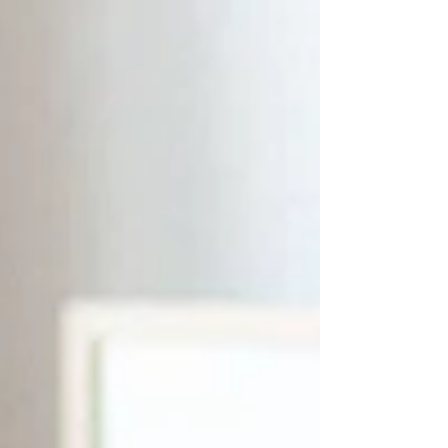
corps, ni ta volonté le problème. Mais plutôt ce
que personne ne t’a expliqué avant de te lancer
dans les inversions. Pincha Inversions en yoga : ce
que personne ne t’explique avant de te lancer Les
inversions en yoga fascinent autan