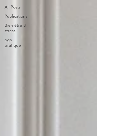
All Posts
Publications
Bien être &
stress
oga
pratique