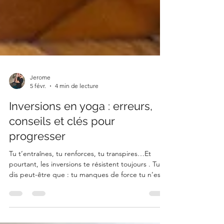
Jerome
5 févr.
4 min de lecture
Inversions en yoga : erreurs,
conseils et clés pour
progresser
Tu t’entraînes, tu renforces, tu transpires…Et
pourtant, les inversions te résistent toujours . Tu te
dis peut-être que : tu manques de force tu n’es
pas fait(e) pour ça ton corps ne “comprend pas”
👉 Bonne nouvelle : ce n’est probablement ni ton