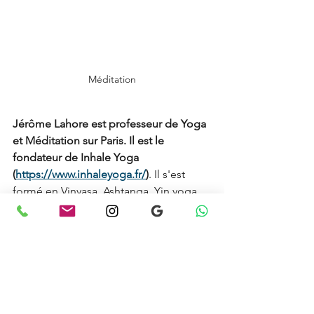
Méditation
Jérôme Lahore est professeur de Yoga 
et Méditation sur Paris. Il est le 
fondateur de Inhale Yoga 
(
https://www.inhaleyoga.fr/
)
. Il s'est 
formé en Vinyasa, Ashtanga, Yin yoga 
ainsi qu'en Méditation et Bains 
Sonores.
Il a débuté sa carrière de 
professeur de yoga en Asie (Singapour 
et Bali) avant de rentrer en France fin 
2022. 
Il enseigne actuellement des cours 
collectifs dans différents studios 