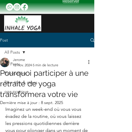
Réserver
Post
All Posts
Jerome
All Posts
12 nov. 2024
5 min de lecture
Pourquoi participer à une
Publications
retraite de yoga
Bien être & stress
oga pratique
transformera votre vie
Dernière mise à jour :
8 sept. 2025
Imaginez un week-end où vous vous 
évadez de la routine, où vous laissez 
les pressions quotidiennes derrière 
vous pour plonger dans un moment de 